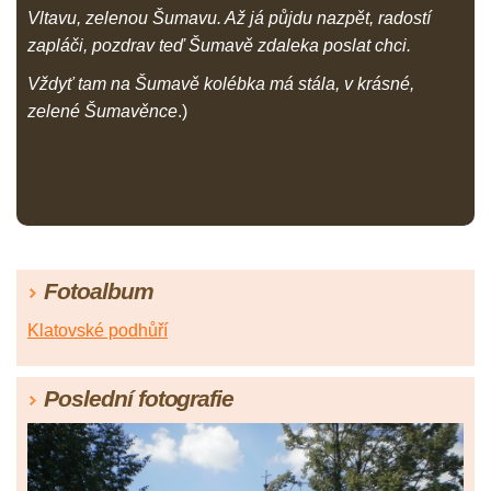
Vltavu, zelenou Šumavu. Až já půjdu nazpět, radostí
zapláči, pozdrav teď Šumavě zdaleka poslat chci.
Vždyť tam na Šumavě kolébka má stála, v krásné,
zelené Šumavěnce
.)
Fotoalbum
Klatovské podhůří
Poslední fotografie