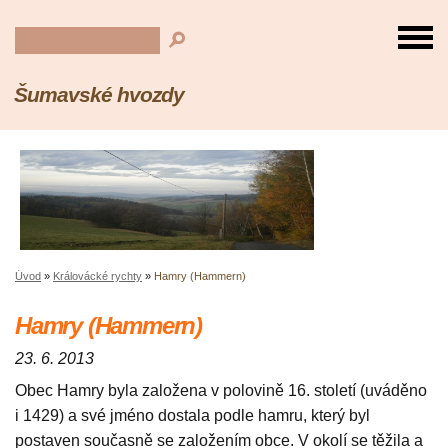
Šumavské hvozdy
Úvod
»
Královácké rychty
»
Hamry (Hammern)
Hamry (Hammern)
23. 6. 2013
Obec Hamry byla založena v polovině 16. století (uváděno
i 1429) a své jméno dostala podle hamru, který byl
postaven současně se založením obce. V okolí se těžila a