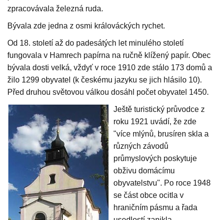
zpracovávala železná ruda.
Bývala zde jedna z osmi králováckých rychet.
Od 18. století až do padesátých let minulého století
fungovala v Hamrech papírna na ručně klížený papír. Obec
bývala dosti velká, vždyť v roce 1910 zde stálo 173 domů a
žilo 1299 obyvatel (k českému jazyku se jich hlásilo 10).
Před druhou světovou válkou dosáhl počet obyvatel 1450.
Ještě turistický průvodce z
roku 1921 uvádí, že zde
"více mlýnů, brusíren skla a
různých závodů
průmyslových poskytuje
obživu domácímu
obyvatelstvu". Po roce 1948
se část obce ocitla v
hraničním pásmu a řada
usedlostí zanikla.