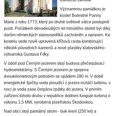
Významnou památkou je
kostel Bolestné Panny
Marie z roku 1773, který po druhé světové válce postupně
pustl. Počátkem devadesátých let minulého století byl díky
darům německých starousedlíků zachráněn a opraven. Ke
kostelu vede nově upravená křížová cesta kombinující
několik původních kamenů a nové plastiky klatovského
výtvarníka Gustava Fifky.
V údolí pod Černým jezerem stojí budova přečerpávací
hydroelektrárny. S Černým jezerem je spojena
dvoukilometrovým potrubím se spádem 280 m. V době
energetické špičky voda proudící z jezera roztáčí turbinu, v
noci je voda zase čerpána zpátky do jezera. V prvním
zařízení tohoto druhu v republice dodnes funguje turbina o
výkonu 1,5 MW, vyrobená plzeňskou Škodovkou.
Nad obcí stojí památný strom - buk lesní (250 let) a